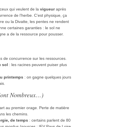
 ceux qui veulent de la
vigueur
après
urrence de l’herbe. C’est physique, ça
e ou la Divatte, les pentes ne rendent
e certaines garanties : le sol ne
vigne a de la ressource pour pousser.
s de concurrence sur les ressources.
u sol
: les racines peuvent puiser plus
au printemps
: on gagne quelques jours
ais.
s Sont Nombreux…)
part au premier orage. Perte de matière
ns les chemins.
rgie, de temps
: certains parlent de 80
lus mordus (sources : IFV Pays de Loire,