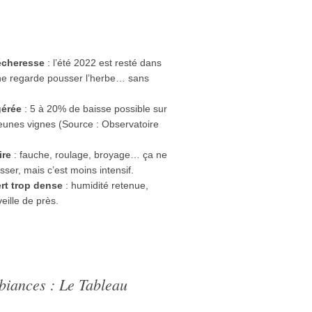
écheresse
: l’été 2022 est resté dans
vigne regarde pousser l’herbe… sans
gérée
: 5 à 20% de baisse possible sur
jeunes vignes (Source : Observatoire
ire
: fauche, roulage, broyage… ça ne
ser, mais c’est moins intensif.
rt trop dense
: humidité retenue,
ille de près.
iances : Le Tableau