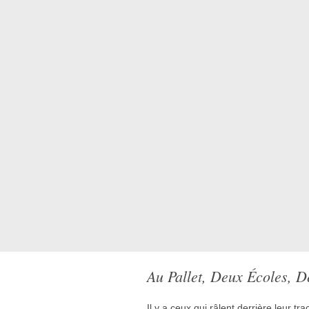
Au Pallet, Deux Écoles, D
Il y a ceux qui râlent derrière leur tra