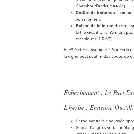
Chambre d’agriculture 44).
Croûte de battance
: compact
bon moment.
Baisse de la faune du sol
: v
fait le vivant… ils n’aiment pa
techniques INRAE).
Et côté stress hydrique ? Sur certaine
la vigne peut souffrir des coups de c
Enherbement : Le Pari Du
L’herbe : Ennemie Ou Alli
Herbe naturelle : poussée spon
Semis d’engrais verts : mélang
vesce… pour enrichir le sol.