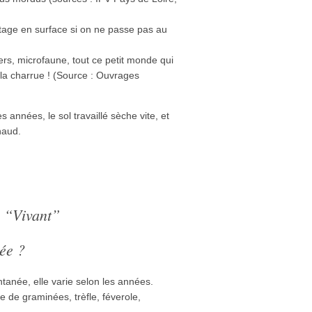
age en surface si on ne passe pas au
ers, microfaune, tout ce petit monde qui
s la charrue ! (Source : Ouvrages
s années, le sol travaillé sèche vite, et
haud.
 “vivant”
ée ?
tanée, elle varie selon les années.
e de graminées, trèfle, féverole,