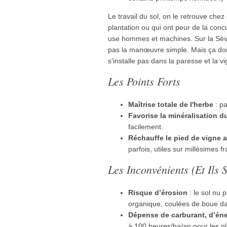
Le travail du sol, on le retrouve chez
plantation ou qui ont peur de la conc
use hommes et machines. Sur la Sèvr
pas la manœuvre simple. Mais ça donn
s'installe pas dans la paresse et la 
Les Points Forts
Maîtrise totale de l'herbe
: pa
Favorise la minéralisation d
facilement.
Réchauffe le pied de vigne 
parfois, utiles sur millésimes fr
Les Inconvénients (et Il
Risque d’érosion
: le sol nu 
organique, coulées de boue da
Dépense de carburant, d’éne
à 100 heures/ha/an pour les p