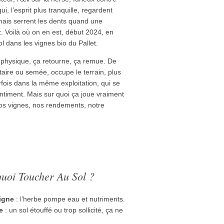
ui, l’esprit plus tranquille, regardent
mais serrent les dents quand une
. Voilà où on en est, début 2024, en
l dans les vignes bio du Pallet.
u physique, ça retourne, ça remue. De
ntaire ou semée, occupe le terrain, plus
ois dans la même exploitation, qui se
gentiment. Mais sur quoi ça joue vraiment
os vignes, nos rendements, notre
uoi Toucher Au Sol ?
vigne
: l’herbe pompe eau et nutriments.
e
: un sol étouffé ou trop sollicité, ça ne