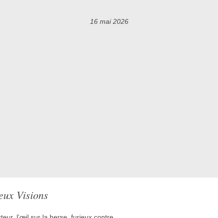
16 mai 2026
eux Visions
cteur, l’œil sur la herse, furieux contre