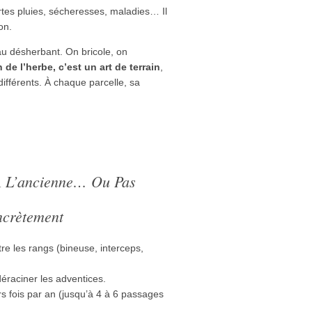
rtes pluies, sécheresses, maladies… Il
on.
au désherbant. On bricole, on
 de l’herbe, c’est un art de terrain
,
ifférents. À chaque parcelle, sa
 À L’ancienne… Ou Pas
ncrètement
 les rangs (bineuse, interceps,
déraciner les adventices.
rs fois par an (jusqu’à 4 à 6 passages