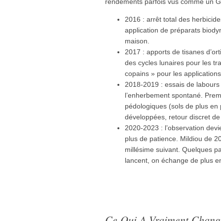
rendements parfois vus comme un Graa
2016 : arrêt total des herbicid
application de préparats biod
maison.
2017 : apports de tisanes d’or
des cycles lunaires pour les t
copains » pour les applications
2018-2019 : essais de labours l
l’enherbement spontané. Premi
pédologiques (sols de plus en
développées, retour discret de 
2020-2023 : l’observation devie
plus de patience. Mildiou de 2
millésime suivant. Quelques par
lancent, on échange de plus e
Ce Qui A Vraiment Changé