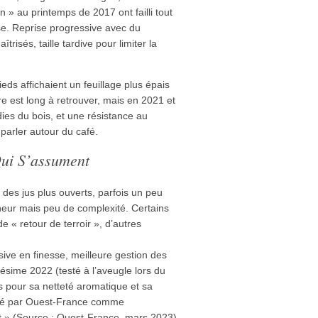
 » au printemps de 2017 ont failli tout
sse. Reprise progressive avec du
risés, taille tardive pour limiter la
eds affichaient un feuillage plus épais
re est long à retrouver, mais en 2021 et
s du bois, et une résistance au
 parler autour du café.
Qui S’assument
 des jus plus ouverts, parfois un peu
heur mais peu de complexité. Certains
e « retour de terroir », d’autres
.
ive en finesse, meilleure gestion des
llésime 2022 (testé à l’aveugle lors du
is pour sa netteté aromatique et sa
té par Ouest-France comme
let » (Source : Ouest-France, mars 2023).