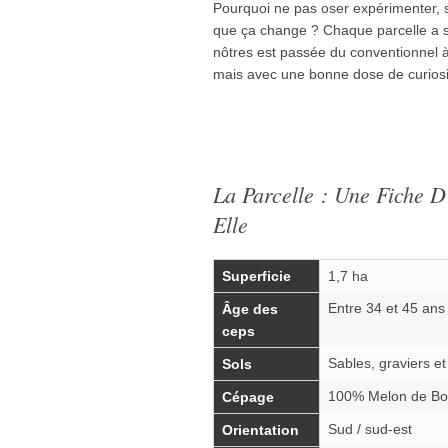
Pourquoi ne pas oser expérimenter, s
que ça change ? Chaque parcelle a 
nôtres est passée du conventionnel 
mais avec une bonne dose de curiosi
La Parcelle : Une Fiche D
Elle
Superficie
1,7 ha
Entre 34 et 45 ans
Âge des
ceps
Sables, graviers et
Sols
100% Melon de B
Cépage
Sud / sud-est
Orientation