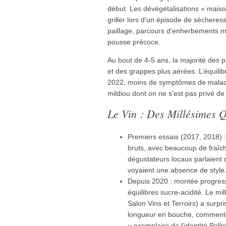
début. Les dévégétalisations « maison
griller lors d’un épisode de séchere
paillage, parcours d’enherbements maît
pousse précoce.
Au bout de 4-5 ans, la majorité des pi
et des grappes plus aérées. L’équilib
2022, moins de symptômes de maladie
mildiou dont on ne s’est pas privé de
Le Vin : Des Millésimes 
Premiers essais (2017, 2018) :
bruts, avec beaucoup de fraîc
dégustateurs locaux parlaient d
voyaient une absence de style
Depuis 2020 : montée progress
équilibres sucre-acidité. Le mi
Salon Vins et Terroirs) a surpr
longueur en bouche, commen
« exemplaire de l’identité Pal