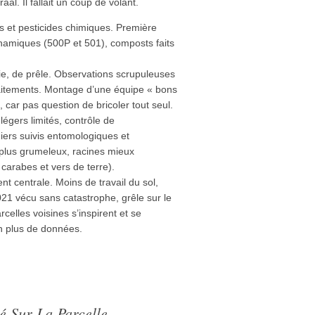
l. Il fallait un coup de volant.
es et pesticides chimiques. Première
ynamiques (500P et 501), composts faits
tie, de prêle. Observations scrupuleuses
raitements. Montage d’une équipe « bons
, car pas question de bricoler tout seul.
égers limités, contrôle de
ers suivis entomologiques et
 plus grumeleux, racines mieux
carabes et vers de terre).
nt centrale. Moins de travail du sol,
021 vécu sans catastrophe, grêle sur le
celles voisines s’inspirent et se
n plus de données.
 Sur La Parcelle