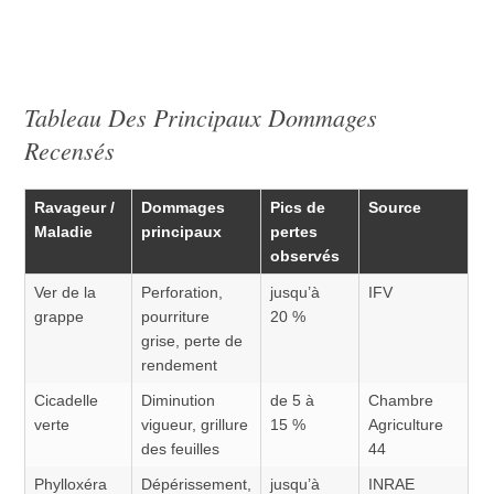
Tableau Des Principaux Dommages
Recensés
Ravageur /
Dommages
Pics de
Source
Maladie
principaux
pertes
observés
Ver de la
Perforation,
jusqu’à
IFV
grappe
pourriture
20 %
grise, perte de
rendement
Cicadelle
Diminution
de 5 à
Chambre
verte
vigueur, grillure
15 %
Agriculture
des feuilles
44
Phylloxéra
Dépérissement,
jusqu’à
INRAE