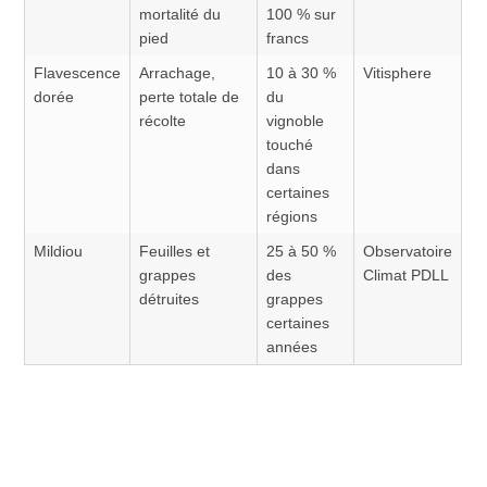
mortalité du
100 % sur
pied
francs
Flavescence
Arrachage,
10 à 30 %
Vitisphere
dorée
perte totale de
du
récolte
vignoble
touché
dans
certaines
régions
Mildiou
Feuilles et
25 à 50 %
Observatoire
grappes
des
Climat PDLL
détruites
grappes
certaines
années