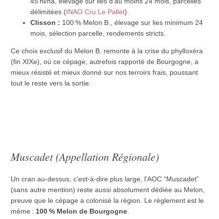
45 hl/ha, élevage sur lies d’au moins 24 mois, parcelles
délimitées (
INAO Cru Le Pallet
).
Clisson :
100 % Melon B., élevage sur lies minimum 24
mois, sélection parcelle, rendements stricts.
Ce choix exclusif du Melon B. remonte à la crise du phylloxéra
(fin XIXe), où ce cépage, autrefois rapporté de Bourgogne, a
mieux résisté et mieux donné sur nos terroirs frais, poussant
tout le reste vers la sortie.
Muscadet (Appellation Régionale)
Un cran au-dessus, c’est-à-dire plus large, l’AOC “Muscadet”
(sans autre mention) reste aussi absolument dédiée au Melon,
preuve que le cépage a colonisé la région. Le règlement est le
même :
100 % Melon de Bourgogne
.