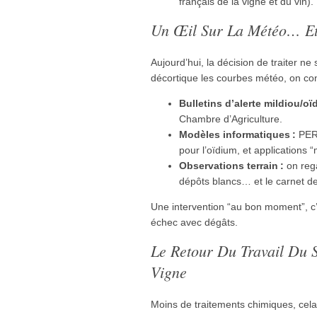
français de la vigne et du vin).
Un Œil Sur La Météo… Et 
Aujourd’hui, la décision de traiter n
décortique les courbes météo, on con
Bulletins d’alerte mildiou/oï
Chambre d’Agriculture.
Modèles informatiques :
PER
pour l’oïdium, et applications 
Observations terrain :
on rega
dépôts blancs… et le carnet de 
Une intervention “au bon moment”, c’e
échec avec dégâts.
Le Retour Du Travail Du S
Vigne
Moins de traitements chimiques, cela