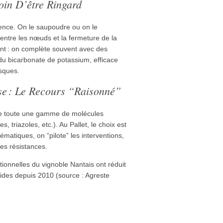
Loin D’être Ringard
érence. On le saupoudre ou on le
entre les nœuds et la fermeture de la
ent : on complète souvent avec des
u du bicarbonate de potassium, efficace
isques.
se : Le Recours “raisonné”
iste toute une gamme de molécules
s, triazoles, etc.). Au Pallet, le choix est
ématiques, on “pilote” les interventions,
 les résistances.
ionnelles du vignoble Nantais ont réduit
ides depuis 2010 (source : Agreste