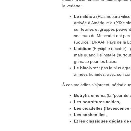
la vedette :
Le mildiou
(Plasmopara vitico
arrivée d’Amérique au XIXe siè
sur feuilles et grappes peuven
secteurs du Muscadet ont perdu
(Source : DRAAF Pays de la Lo
L’oïdium
(Erysiphe necator) :
mais quand il s’installe (surtou
grimace pour les baies.
Le black-rot
: pas le plus agre
années humides, avec son cort
À ces maladies s’ajoutent, périodiqu
Botrytis cinerea
(la “pourritur
Les pourritures acides,
Les cicadelles (flavescence 
Les cochenilles,
Et les classiques dégâts de g