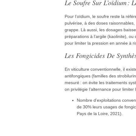
Le Soufre Sur L’oïdium : 
Pour l’oïdium, le soufre reste la réf
pulvérise, à des doses raisonnables, 
grappe. Là aussi, les dosages baiss
préparations à l’argile (kaolinite), o
pour limiter la pression en année à r
Les Fongicides De Synthè
En viticulture conventionnelle, il ex
antifongiques (familles des strobilurine
mesuré : on évite les traitements syst
on privilégie l’alternance pour limiter
Nombre d’exploitations convent
de 30% leurs usages de fongic
Pays de la Loire, 2021).