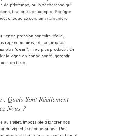
in de printemps, ou la sécheresse qui
sons, tout entre en compte. Protéger
nnée, chaque saison, un vrai numéro
r : entre pression sanitaire réelle,
ns réglementaires, et nos propres
au plus “clean”, ni au plus productif. Ce
rder la vigne en bonne santé, garantir
coin de terre.
n : Quels Sont Réellement
hez Nous ?
e au Pallet, impossible d’ignorer nos
 tour du vignoble chaque année. Pas
e heures, il y en a trois qui se partagent