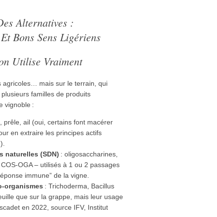
es Alternatives :
 Et Bons Sens Ligériens
on Utilise Vraiment
agricoles… mais sur le terrain, qui
plusieurs familles de produits
 vignoble :
e, prêle, ail (oui, certains font macérer
r en extraire les principes actifs
).
s naturelles (SDN)
: oligosaccharines,
ou COS-OGA – utilisés à 1 ou 2 passages
“réponse immune” de la vigne.
ro-organismes
: Trichoderma, Bacillus
 feuille que sur la grappe, mais leur usage
cadet en 2022, source IFV, Institut