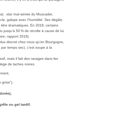
la) : star mal-aimée du Muscadet,
cle, galope avec l’humidité. Ses dégâts
t être dramatiques. En 2018, certains
 jusqu’à 50 % de récolte à cause de lui
ire, rapport 2018).
 plus discret chez nous qu’en Bourgogne,
t par temps sec), c’est soupe à la
ssif, mais il fait des ravages dans les
ège de taches noires.
ement,
e grise”),
dorée),
rêle ou gel tardif.