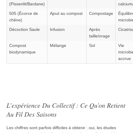
(Pissenlit/Bardane)
calcium/
505 (Écorce de
Ajout au compost
Compostage
Équilibr
chêne)
microbi
Décoction Saule
Infusion
Après
Cicatris
taille/orage
Compost
Mélange
Sol
Vie
biodynamique
microb
accrue
L’expérience Du Collectif : Ce Qu’on Retient
Au Fil Des Saisons
Les chiffres sont parfois difficiles à obtenir : oui, les études