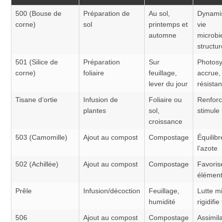
500 (Bouse de
Préparation de
Au sol,
Dynami
corne)
sol
printemps et
vie
automne
microbi
structur
501 (Silice de
Préparation
Sur
Photos
corne)
foliaire
feuillage,
accrue,
lever du jour
résista
Tisane d’ortie
Infusion de
Foliaire ou
Renforc
plantes
sol,
stimule 
croissance
503 (Camomille)
Ajout au compost
Compostage
Équilibr
l’azote
502 (Achillée)
Ajout au compost
Compostage
Favoris
élémen
Prêle
Infusion/décoction
Feuillage,
Lutte mi
humidité
rigidifie
506
Ajout au compost
Compostage
Assimil