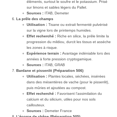
éléments, surtout le soufre et le potassium. Prisé
sur limons et sables légers du Pallet.
Sources :
ITAB, Demeter
La prêle des champs
Utilisation :
Tisane ou extrait fermenté pulvérisé
sur la vigne lors de printemps humides.
Effet recherché :
Riche en silice, la prêle limite la
progression du mildiou, durcit les tissus et assèche
les zones à risque.
Expérience terrain :
Avantage indéniable lors des
années à forte pression cryptogamique.
Sources :
ITAB, GRAB
Bardane et pissenlit (Préparation 506)
Utilisation :
Plantes locales, séchées, insérées
dans des mésentères de vache (pour le pissenlit),
puis mûries et ajoutées au compost.
Effet recherché :
Favorisent l’assimilation du
calcium et du silicium, utiles pour nos sols
caillouteux.
Sources :
Demeter France
L’écorce de chêne (Préparation 505)