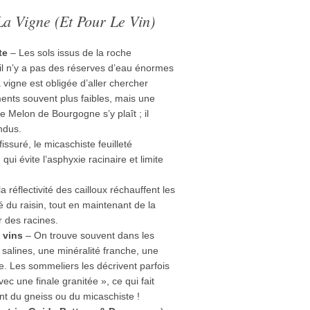
 Vigne (et Pour Le Vin)
te
– Les sols issus de la roche
l n’y a pas des réserves d’eau énormes
a vigne est obligée d’aller chercher
ents souvent plus faibles, mais une
e Melon de Bourgogne s’y plaît ; il
ndus.
issuré, le micaschiste feuilleté
qui évite l’asphyxie racinaire et limite
.
a réflectivité des cailloux réchauffent les
é du raisin, tout en maintenant de la
r des racines.
 vins
– On trouve souvent dans les
salines, une minéralité franche, une
e. Les sommeliers les décrivent parfois
c une finale granitée », ce qui fait
ent du gneiss ou du micaschiste !