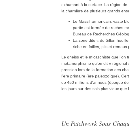
exhumant à la surface. La région de N
la charnière de plusieurs grands en
Le Massif armoricain, vaste b
partie est formée de roches 
Bureau de Recherches Géologi
La zone dite « du Sillon houill
riche en failles, plis et remous
Le gneiss et le micaschiste que l’on t
métamorphisme qu’on dit « régional »
pression lors de la formation des c
l’ère primaire (ère paléozoïque). Cer
de 450 millions d’années (époque de 
les jours sur des sols plus vieux que
Un Patchwork Sous Chaqu