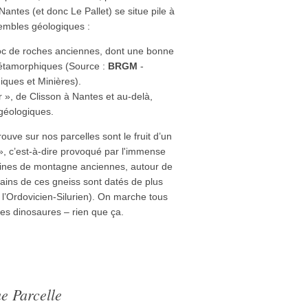
antes (et donc Le Pallet) se situe pile à
sembles géologiques :
loc de roches anciennes, dont une bonne
métamorphiques (Source :
BRGM
-
ques et Minières).
er », de Clisson à Nantes et au-delà,
 géologiques.
rouve sur nos parcelles sont le fruit d’un
, c’est-à-dire provoqué par l'immense
haines de montagne anciennes, autour de
tains de ces gneiss sont datés de plus
l’Ordovicien-Silurien). On marche tous
 les dinosaures – rien que ça.
e Parcelle