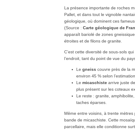
La présence importante de roches m
Pallet, et dans tout le vignoble nantai
géologique, où dominent ces fameuse
(Source :
Carte géologique de Fr
apparaît bariolé de zones gneissique
étroites et de filons de granite.
C’est cette diversité de sous-sols qui 
l’endroit, tant du point de vue du pay
Le
gneiss
couvre près de la moi
environ 45 % selon l’estimatio
Le
micaschiste
arrive juste d
plus présent sur les coteaux 
Le reste : granite, amphibolite,
taches éparses.
Même entre voisins, à trente mètres 
bande de micaschiste. Cette mosaïque
parcellaire, mais elle conditionne surt