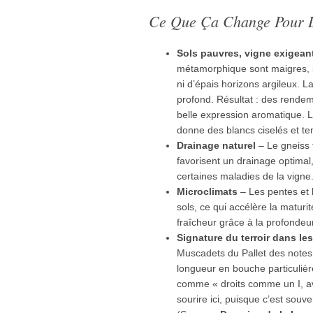
Ce Que Ça Change Pour La
Sols pauvres, vigne exigean
métamorphique sont maigres, i
ni d’épais horizons argileux. L
profond. Résultat : des rendem
belle expression aromatique. L
donne des blancs ciselés et te
Drainage naturel
– Le gneiss f
favorisent un drainage optimal, 
certaines maladies de la vigne
Microclimats
– Les pentes et l
sols, ce qui accélère la maturit
fraîcheur grâce à la profondeu
Signature du terroir dans les
Muscadets du Pallet des notes 
longueur en bouche particulièr
comme « droits comme un I, ave
sourire ici, puisque c’est souv