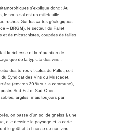
étamorphiques s’explique donc : Au
s, le sous-sol est un millefeuille
s roches. Sur les cartes géologiques
ance – BRGM
), le secteur du Pallet
s et de micaschistes, coupées de failles
fait la richesse et la réputation de
sage que de la typicité des vins :
tié des terres viticoles du Pallet, soit
n du Syndicat des Vins du Muscadet.
errière (environ 30 % sur la commune),
exposés Sud-Est et Sud-Ouest.
 sables, argiles, mais toujours par
près, on passe d’un sol de gneiss à une
, elle dessine le paysage et la carte
out le goût et la finesse de nos vins.