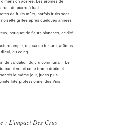
e dimension acérée. Les arômes de
ron, de pierre à fusil.
tes de fruits mûrs, parfois fruits secs,
la noisette grillée après quelques années
reux, bouquet de fleurs blanches, acidité
ucture ample, enjeux de texture, arômes
illeul, du coing.
tion de validation du cru communal « Le
u panel notait cette trame droite et
résentés le même jour, jugés plus
Comité Interprofessionnel des Vins
ce : L’impact Des Crus