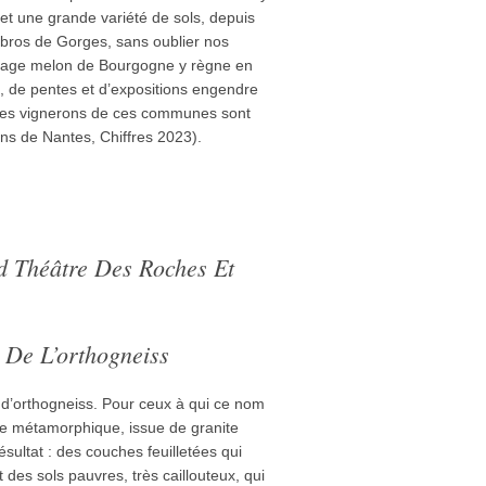
 une grande variété de sols, depuis
bbros de Gorges, sans oublier nos
épage melon de Bourgogne y règne en
s, de pentes et d’expositions engendre
Les vignerons de ces communes sont
ins de Nantes, Chiffres 2023).
d Théâtre Des Roches Et
u De L’orthogneiss
s d’orthogneiss. Pour ceux à qui ce nom
che métamorphique, issue de granite
sultat : des couches feuilletées qui
t des sols pauvres, très caillouteux, qui