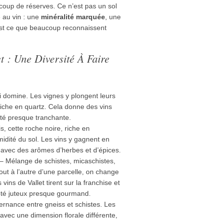
ucoup de réserves. Ce n’est pas un sol
e au vin : une
minéralité marquée
, une
C’est ce que beaucoup reconnaissent
 : Une Diversité À Faire
qui domine. Les vignes y plongent leurs
iche en quartz. Cela donne des vins
ité presque tranchante.
, cette roche noire, riche en
idité du sol. Les vins y gagnent en
 avec des arômes d’herbes et d’épices.
– Mélange de schistes, micaschistes,
out à l’autre d’une parcelle, on change
vins de Vallet tirent sur la franchise et
côté juteux presque gourmand.
ernance entre gneiss et schistes. Les
avec une dimension florale différente,