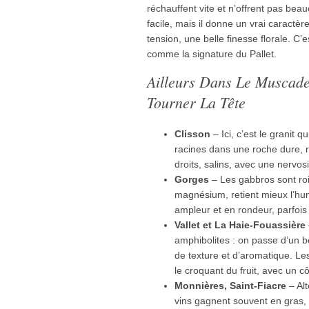
réchauffent vite et n’offrent pas bea
facile, mais il donne un vrai caractèr
tension, une belle finesse florale. 
comme la signature du Pallet.
Ailleurs Dans Le Muscadet
Tourner La Tête
Clisson
– Ici, c’est le granit 
racines dans une roche dure, r
droits, salins, avec une nervos
Gorges
– Les gabbros sont rois
magnésium, retient mieux l’hum
ampleur et en rondeur, parfois
Vallet et La Haie-Fouassière
amphibolites : on passe d’un b
de texture et d’aromatique. Les 
le croquant du fruit, avec un 
Monnières, Saint-Fiacre
– Alt
vins gagnent souvent en gras, 