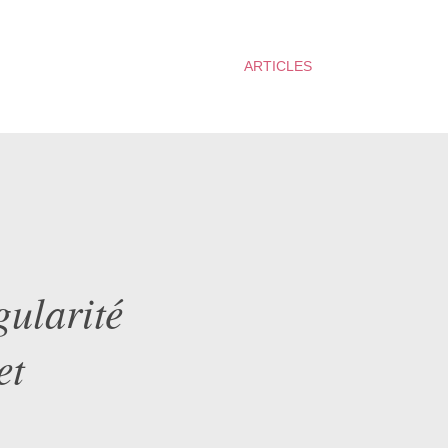
ARTICLES
gularité
et