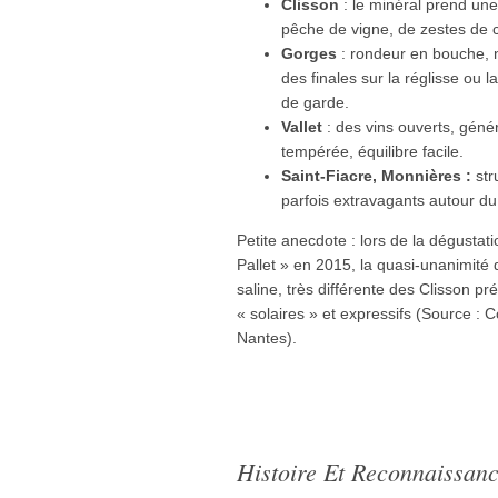
Clisson
: le minéral prend un
pêche de vigne, de zestes de cit
Gorges
: rondeur en bouche, no
des finales sur la réglisse ou 
de garde.
Vallet
: des vins ouverts, géné
tempérée, équilibre facile.
Saint-Fiacre, Monnières :
str
parfois extravagants autour du t
Petite anecdote : lors de la dégusta
Pallet » en 2015, la quasi-unanimité d
saline, très différente des Clisson p
« solaires » et expressifs (Source : 
Nantes).
Histoire Et Reconnaissan