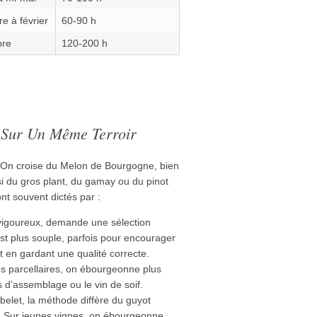
e à février
60-90 h
bre
120-200 h
s Sur Un Même Terroir
. On croise du Melon de Bourgogne, bien
si du gros plant, du gamay ou du pinot
nt souvent dictés par :
vigoureux, demande une sélection
est plus souple, parfois pour encourager
 en gardant une qualité correcte.
s parcellaires, on ébourgeonne plus
 d’assemblage ou le vin de soif.
elet, la méthode diffère du guyot
. Sur jeunes vignes, on ébourgeonne