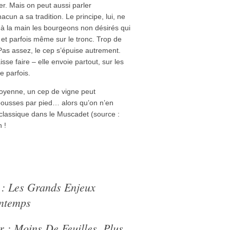
r. Mais on peut aussi parler
n a sa tradition. Le principe, lui, ne
à la main les bourgeons non désirés qui
 et parfois même sur le tronc. Trop de
Pas assez, le cep s’épuise autrement.
aisse faire – elle envoie partout, sur les
e parfois.
moyenne, un cep de vigne peut
pousses par pied… alors qu’on n’en
classique dans le Muscadet (source :
n !
: Les Grands Enjeux
intemps
 : Moins De Feuilles, Plus