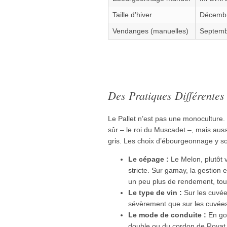
Taille d’hiver
Décembr
Vendanges (manuelles)
Septem
Des Pratiques Différente
Le Pallet n’est pas une monoculture
sûr – le roi du Muscadet –, mais aus
gris. Les choix d’ébourgeonnage y so
Le cépage :
Le Melon, plutôt 
stricte. Sur gamay, la gestion 
un peu plus de rendement, tout
Le type de vin :
Sur les cuvée
sévèrement que sur les cuvées
Le mode de conduite :
En gob
double ou du cordon de Royat