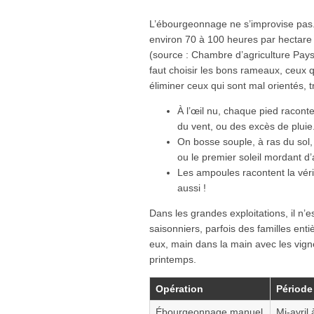
L’ébourgeonnage ne s’improvise pas.
environ 70 à 100 heures par hectar
(source : Chambre d’agriculture Pays d
faut choisir les bons rameaux, ceux q
éliminer ceux qui sont mal orientés, t
À l’œil nu, chaque pied raconte
du vent, ou des excès de pluie
On bosse souple, à ras du sol, 
ou le premier soleil mordant d’
Les ampoules racontent la véri
aussi !
Dans les grandes exploitations, il n
saisonniers, parfois des familles ent
eux, main dans la main avec les vign
printemps.
Opération
Période
Ébourgeonnage manuel
Mi-avril