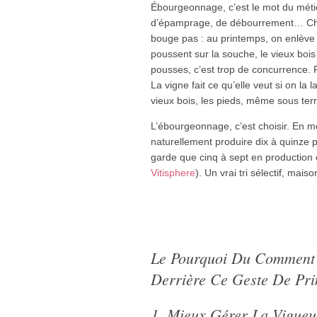
Ébourgeonnage, c’est le mot du métie
d’épamprage, de débourrement… Chacu
bouge pas : au printemps, on enlève 
poussent sur la souche, le vieux bois
pousses, c’est trop de concurrence. 
La vigne fait ce qu’elle veut si on la l
vieux bois, les pieds, même sous terr
L’ébourgeonnage, c’est choisir. En 
naturellement produire dix à quinze 
garde que cinq à sept en production 
Vitisphere
). Un vrai tri sélectif, maiso
Le Pourquoi Du Comment 
Derrière Ce Geste De Pr
1. Mieux Gérer La Vigueur