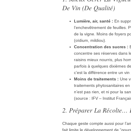
De Vin (de Qualité)
Lumière, air, santé :
En suppri
l’enchevêtrement de feuilles. 
de la vigne. Moins de foyers 
(oïdium, mildiou).
Concentration des sucres :
E
concentre ses réserves dans le
raisins mieux nourris, plus h
parfois à quelques dixièmes de
c’est la différence entre un vin 
Moins de traitements :
Une vi
traitements phytosanitaires en 
n’est pas rien, et ni pour la san
(source : IFV – Institut Françai
2. Préparer La Récolte… 
Chaque geste compte aussi pour l’a
fait limite le développement de “gou