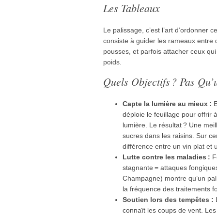
Les Tableaux
Le palissage, c’est l’art d’ordonner ce
consiste à guider les rameaux entre d
pousses, et parfois attacher ceux qui
poids.
Quels Objectifs ? Pas Qu’
Capte la lumière au mieux :
E
déploie le feuillage pour offri
lumière. Le résultat ? Une mei
sucres dans les raisins. Sur ce
différence entre un vin plat et 
Lutte contre les maladies :
Fe
stagnante = attaques fongique
Champagne) montre qu’un pali
la fréquence des traitements f
Soutien lors des tempêtes :
L
connaît les coups de vent. Le