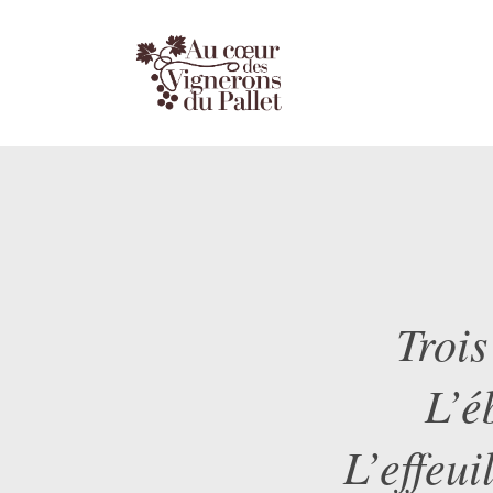
Trois
L’é
L’effeu