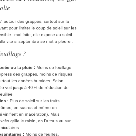
olte
les” autour des grappes, surtout sur la
ant pour limiter le coup de soleil sur les
sible : mal faite, elle expose au soleil
talle vite si septembre se met à pleurer.
euillage ?
osée ou la pluie :
Moins de feuillage
express des grappes, moins de risques
 surtout les années humides. Selon
llée voit jusqu’à 40 % de réduction de
euillée.
ins :
Plus de soleil sur les fruits
arômes, en sucres et même en
i vinifient en macération). Mais
xcès grille le raisin, on l’a tous vu sur
niculaires.
osanitaires :
Moins de feuilles,