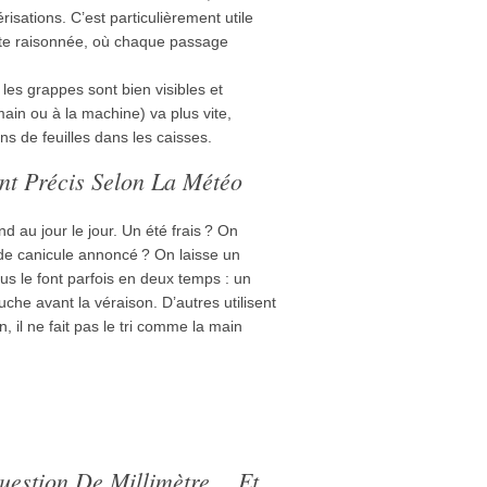
risations. C’est particulièrement utile
utte raisonnée, où chaque passage
es grappes sont bien visibles et
 main ou à la machine) va plus vite,
ns de feuilles dans les caisses.
ent Précis Selon La Météo
d au jour le jour. Un été frais ? On
 de canicule annoncé ? On laisse un
us le font parfois en deux temps : un
che avant la véraison. D’autres utilisent
n, il ne fait pas le tri comme la main
uestion De Millimètre… Et