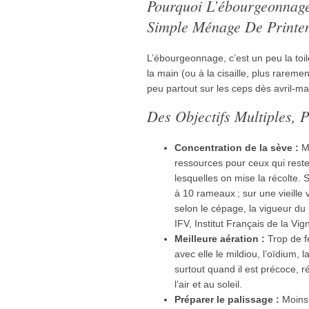
Pourquoi L’ébourgeonnage
Simple Ménage De Printe
L’ébourgeonnage, c’est un peu la toil
la main (ou à la cisaille, plus raremen
peu partout sur les ceps dès avril-mai
Des Objectifs Multiples, P
Concentration de la sève :
Mo
ressources pour ceux qui reste
lesquelles on mise la récolte. 
à 10 rameaux ; sur une vieille 
selon le cépage, la vigueur du p
IFV, Institut Français de la Vig
Meilleure aération :
Trop de fe
avec elle le mildiou, l’oïdium, 
surtout quand il est précoce, r
l’air et au soleil.
Préparer le palissage :
Moins 