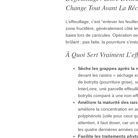
Change Tout Avant La Réc
L’effeuillage, c’est “enlever les feuil
zone fructifère, généralement côté lev
baies lors de canicules. Opération sen
brûlant ; pas faite, la pourriture s’ins
À Quoi Sert Vraiment L’eff
Sèche les grappes après la r
devant les raisins = séchage 
de botrytis (pourriture grise),
InterLoire, une parcelle effeui
botrytis comparé à une non-eff
Améliore la maturité des rais
améliore la concentration en 
polyphénols (utile pour ceux qu
attention, il faut doser, car un e
les quatre dernières années ca
Facilite les traitements phyt