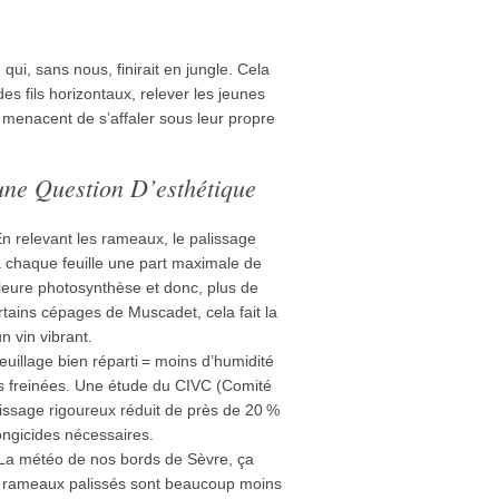
 qui, sans nous, finirait en jungle. Cela
es fils horizontaux, relever les jeunes
 menacent de s’affaler sous leur propre
une Question D’esthétique
n relevant les rameaux, le palissage
r à chaque feuille une part maximale de
lleure photosynthèse et donc, plus de
rtains cépages de Muscadet, cela fait la
un vin vibrant.
uillage bien réparti = moins d’humidité
s freinées. Une étude du CIVC (Comité
ssage rigoureux réduit de près de 20 %
ongicides nécessaires.
a météo de nos bords de Sèvre, ça
s rameaux palissés sont beaucoup moins