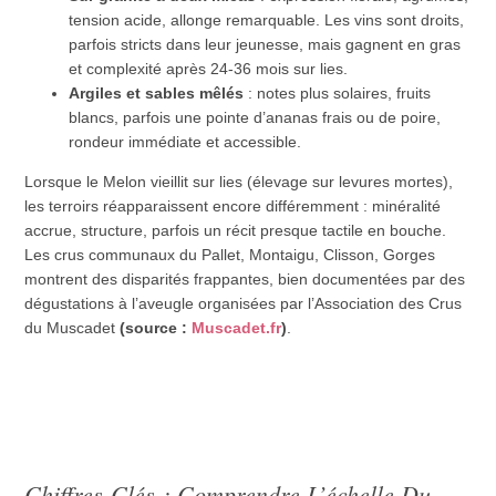
tension acide, allonge remarquable. Les vins sont droits,
parfois stricts dans leur jeunesse, mais gagnent en gras
et complexité après 24-36 mois sur lies.
Argiles et sables mêlés
: notes plus solaires, fruits
blancs, parfois une pointe d’ananas frais ou de poire,
rondeur immédiate et accessible.
Lorsque le Melon vieillit sur lies (élevage sur levures mortes),
les terroirs réapparaissent encore différemment : minéralité
accrue, structure, parfois un récit presque tactile en bouche.
Les crus communaux du Pallet, Montaigu, Clisson, Gorges
montrent des disparités frappantes, bien documentées par des
dégustations à l’aveugle organisées par l’Association des Crus
du Muscadet
(source :
Muscadet.fr
)
.
Chiffres-Clés : Comprendre L’échelle Du