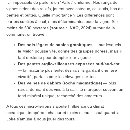
Ici, impossible de parler d’un “Pallet” uniforme. Nos rangs de
vignes strient des reliefs, jouent avec coteaux, cailloutis, bas de
pentes et buttes. Quelle importance ? Les différences sont
parfois subtiles à l’œil, mais déterminantes pour la vigne. Sur
moins de 600 hectares
(source : INAO, 2024)
autour de la
commune, on trouve :
Des sols légers de sables granitiques
— sur lesquels
le Melon pousse vite, donne des grappes dorées, mais il
faut dextérité pour dompter leur vigueur.
Des pentes argilo-siliceuses exposées sud/sud-est
— là, maturité plus lente, des raisins gardant une rare
vivacité, parfaits pour les élevages sur lies.
Des veines de gabbro (roche magmatique)
— plus
rares, donnant des vins à la salinité marquée, souvent un
fond minéral unique, recherché des amateurs.
À tous ces micro-terroirs s’ajoute l’influence du climat
océanique, tempérant chaleur et excès d’eau… sauf quand la
Loire s’amuse à nous jouer des tours.